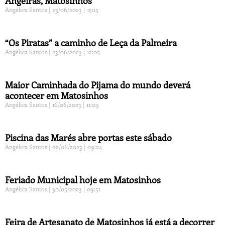
Angeiras, Matosinhos
Angélica Santos
23/06/2023
15:15
“Os Piratas” a caminho de Leça da Palmeira
Angélica Santos
23/06/2023
12:05
Maior Caminhada do Pijama do mundo deverá
acontecer em Matosinhos
Angélica Santos
16/06/2023
11:09
Piscina das Marés abre portas este sábado
Angélica Santos
02/06/2023
09:24
Feriado Municipal hoje em Matosinhos
Angélica Santos
30/05/2023
09:51
Feira de Artesanato de Matosinhos já está a decorrer