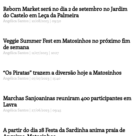
Reborn Market será no dia 2 de setembro no Jardim
do Castelo em Leça da Palmeira
Angélica Santos
10/08/2023
09:50
Veggie Summer Fest em Matosinhos no próximo fim
de semana
Angélica Santos
11/07/2023
10:27
“Os Piratas” trazem a diversão hoje a Matosinhos
Angélica Santos
07/07/2023
15:40
Marchas Sanjoaninas reuniram 400 participantes em
Lavra
Angélica Santos
27/06/2023
09:45
A partir do dia 28 Festa da Sardinha anima praia de