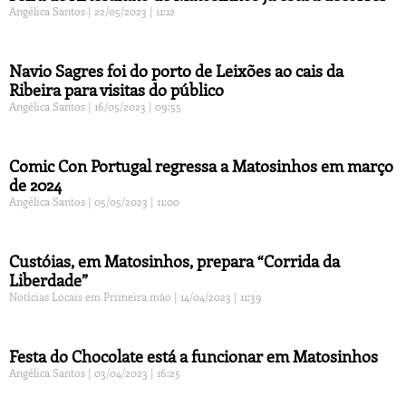
Angélica Santos
22/05/2023
11:12
Navio Sagres foi do porto de Leixões ao cais da
Ribeira para visitas do público
Angélica Santos
16/05/2023
09:55
Comic Con Portugal regressa a Matosinhos em março
de 2024
Angélica Santos
05/05/2023
11:00
Custóias, em Matosinhos, prepara “Corrida da
Liberdade”
Notícias Locais em Primeira mão
14/04/2023
11:39
Festa do Chocolate está a funcionar em Matosinhos
Angélica Santos
03/04/2023
16:25