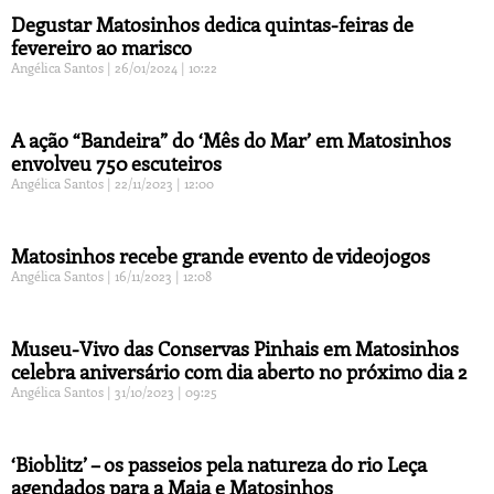
Degustar Matosinhos dedica quintas-feiras de
fevereiro ao marisco
Angélica Santos
26/01/2024
10:22
A ação “Bandeira” do ‘Mês do Mar’ em Matosinhos
envolveu 750 escuteiros
Angélica Santos
22/11/2023
12:00
Matosinhos recebe grande evento de videojogos
Angélica Santos
16/11/2023
12:08
Museu-Vivo das Conservas Pinhais em Matosinhos
celebra aniversário com dia aberto no próximo dia 2
Angélica Santos
31/10/2023
09:25
‘Bioblitz’ – os passeios pela natureza do rio Leça
agendados para a Maia e Matosinhos