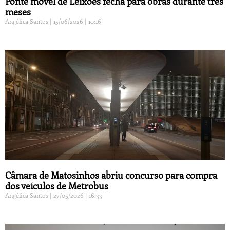
Ponte móvel de Leixões fecha para obras durante três
meses
Angélica Santos
15/06/2026
10:16
Câmara de Matosinhos abriu concurso para compra
dos veículos de Metrobus
Angélica Santos
27/05/2026
16:33