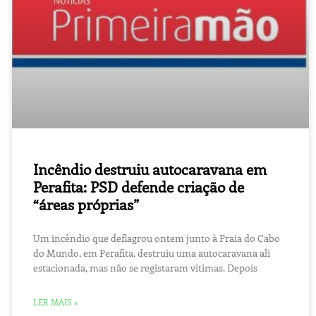
Incêndio destruiu autocaravana em
Perafita: PSD defende criação de
“áreas próprias”
Um incêndio que deflagrou ontem junto à Praia do Cabo
do Mundo, em Perafita, destruiu uma autocaravana ali
estacionada, mas não se registaram vítimas. Depois
LER MAIS »