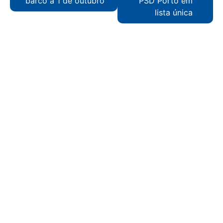
barco a 1 de outubro
PSD Porto em
lista única