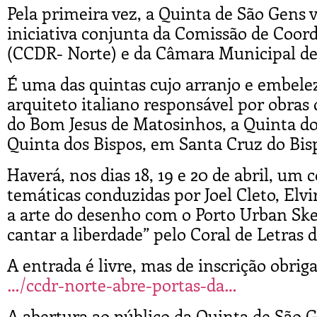
Pela primeira vez, a Quinta de São Gens v
iniciativa conjunta da Comissão de Coo
(CCDR- Norte) e da Câmara Municipal d
É uma das quintas cujo arranjo e embele
arquiteto italiano responsável por obras
do Bom Jesus de Matosinhos, a Quinta do 
Quinta dos Bispos, em Santa Cruz do Bis
Haverá, nos dias 18, 19 e 20 de abril, um 
temáticas conduzidas por Joel Cleto, Elvi
a arte do desenho com o Porto Urban Ske
cantar a liberdade” pelo Coral de Letras 
A entrada é livre, mas de inscrição obriga
…/ccdr-norte-abre-portas-da…
A abertura ao público da Quinta de São G