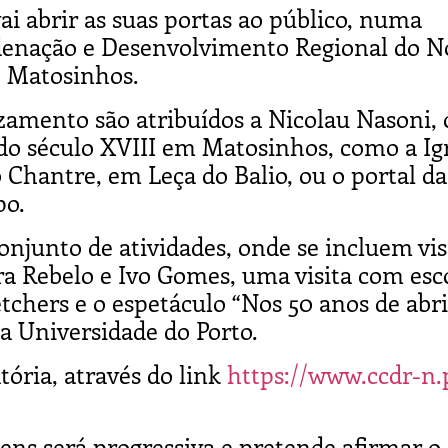
ai abrir as suas portas ao público, numa
rdenação e Desenvolvimento Regional do N
e Matosinhos.
zamento são atribuídos a Nicolau Nasoni, 
 do século XVIII em Matosinhos, como a Ig
Chantre, em Leça do Balio, ou o portal da
po.
conjunto de atividades, onde se incluem vis
ra Rebelo e Ivo Gomes, uma visita com esc
tchers e o espetáculo “Nos 50 anos de abr
da Universidade do Porto.
tória, através do link
https://www.ccdr-n.
ens será progressiva e pretende afirmar o