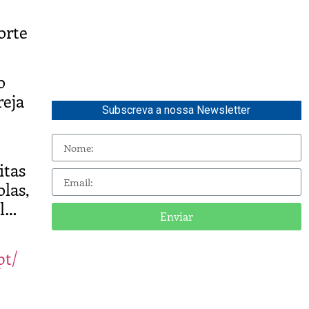
orte
o
reja
Subscreva a nossa Newsletter
itas
olas,
il…
Enviar
pt/