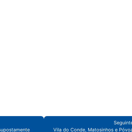
Seguint
 supostamente
Vila do Conde, Matosinhos e Póvo