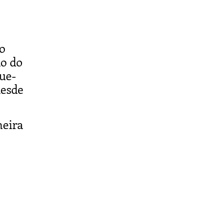
No
ão do
que-
desde
meira