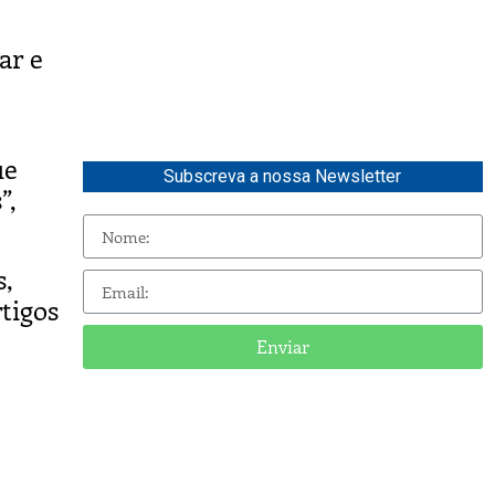
ar e
ue
Subscreva a nossa Newsletter
”,
s,
tigos
Enviar