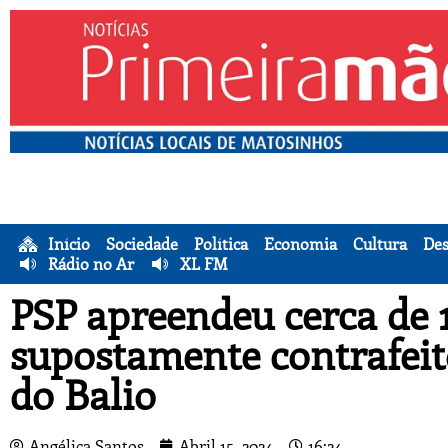
Início
Sociedade
Política
Economia
Cultura
Des
Rádio no Ar
XL FM
PSP apreendeu cerca de 1
supostamente contrafeit
do Balio
Angélica Santos
Abril 15, 2024
16:24