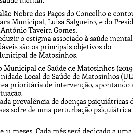
 saúde mental.
alão Nobre dos Paços do Concelho e conto
ra Municipal, Luísa Salgueiro, e do Presi
 António Taveira Gomes.
eduzir o estigma associado à saúde mental
áveis são os principais objetivos do
unicipal de Matosinhos.
no Municipal de Saúde de Matosinhos (2019
Unidade Local de Saúde de Matosinhos (U
a prioritária de intervenção, apontando 
atuação.
ada prevalência de doenças psiquiátricas 
es sofre de uma perturbação psiquiátrica
e 11 meses. Cada mês será dedicado a uma