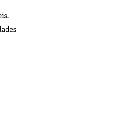
is.
dades