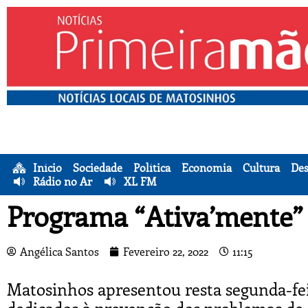
Início
Sociedade
Política
Economia
Cultura
Des
Rádio no Ar
XL FM
Programa “Ativa’mente”
Angélica Santos
Fevereiro 22, 2022
11:15
Matosinhos apresentou resta segunda-feir