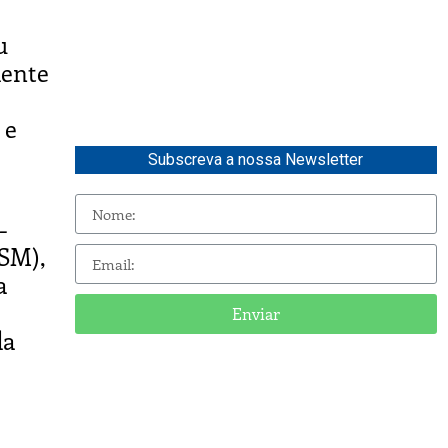
u
dente
 e
Subscreva a nossa Newsletter
-
LSM),
a
Enviar
da