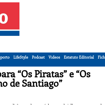
porto
LifeStyle
Podcast
Vídeos
Estatuto Editorial
Fich
ara “Os Piratas” e “Os
o de Santiago”