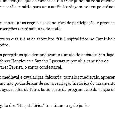
s uma edição, que decorrerá de 11 a 14 de julho, na zona envolv
rea será o cenário para uma autêntica viagem no tempo até ao 
m consultar as regras e as condições de participação, e preench
inscrições terminam a 13 de maio.
 os dias 11 e 15 de setembro, “Os Hospitalários no Caminho 
teiro.
os peregrinos que demandavam o túmulo do apóstolo Santiag
Afonso Henriques e Sancho I passaram por ali a caminho de
res Pereira, o santo condestável.
dieval e cavalariças, falcoaria, torneios medievais, aprese
 como não podia deixar de ser, a recriação histórica do casament
aguardados da Feira, farão parte da programação da edição d
ígnio dos “Hospitalários” terminam a 15 de junho.