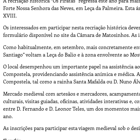
A recriação histórica “Os Piratas” regressa este ano para mai
Forte Nossa Senhora das Neves, em Leça da Palmeira. Esta á
XVIII.
Os interessados em participar nesta recriação histórica deve
formulário disponível no site da Câmara de Matosinhos. As 
Como habitualmente, em setembro, mais concretamente entre
Santiago” voltam a Leça do Balio e à zona envolvente ao Mos
O local desempenhou um importante papel na assistência a
Compostela, providenciando assistência anímica e médica. 
Compostela, tal como a rainha Santa Mafalda ou D. Nuno Álva
Mercado medieval com artesãos e mercadores, acampamento me
culturais, visitas guiadas, oficinas, atividades interativas e,
entre D. Fernando e D. Leonor Teles, um dos momentos mais 
ano.
As inscrições para participar esta viagem medieval sob o des