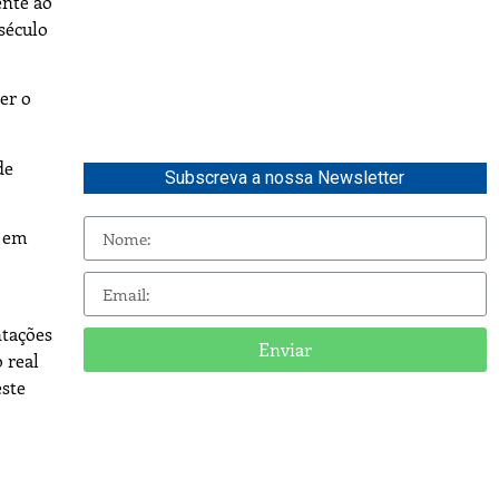
ente ao
século
er o
de
Subscreva a nossa Newsletter
o em
ntações
Enviar
o real
este