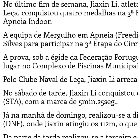
No último fim de semana, Jiaxin Li, atle
Leça, conquistou quatro medalhas na 3ª
Apneia Indoor.
A equipa de Mergulho em Apneia (Freediv
Silves para participar na 3ª Etapa do Ci
A prova, sob a égide da Federação Portug
lugar no Complexo de Piscinas Municipais
Pelo Clube Naval de Leça, Jiaxin Li arre
No sábado de tarde, Jiaxin Li conquistou 
(STA), com a marca de 5min.25seg..
Já na manhã de domingo, realizou-se a 
(DNF), onde Jiaxin atingiu os 112m, o que
Da parte da tarde realizou-se a terceira