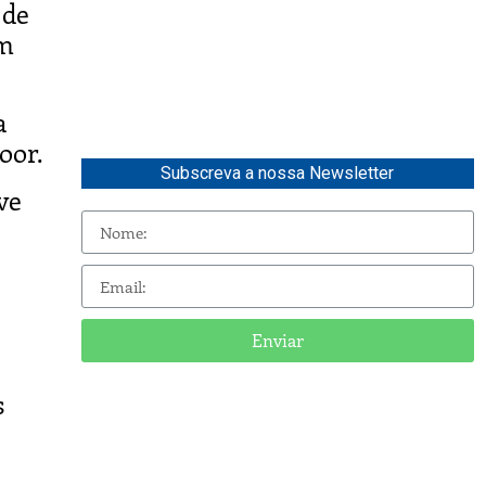
 de
em
a
oor.
Subscreva a nossa Newsletter
ve
Enviar
s