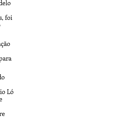
delo
, foi
o
ação
para
do
io Ló
e
re