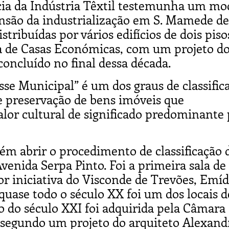
ncia da Indústria Têxtil testemunha um mo
nsão da industrialização em S. Mamede de
stribuídas por vários edifícios de dois pisos
ma de Casas Económicas, com um projeto d
oncluído no final dessa década.
se Municipal” é um dos graus de classific
 e preservação de bens imóveis que
lor cultural de significado predominante 
m abrir o procedimento de classificação 
venida Serpa Pinto. Foi a primeira sala de
r iniciativa do Visconde de Trevões, Emíd
quase todo o século XX foi um dos locais d
o do século XXI foi adquirida pela Câmara
 segundo um projeto do arquiteto Alexand