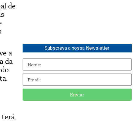
al de
is
e
o
Subscreva a nossa Newsletter
ve a
a da
 do
ta.
Enviar
 terá