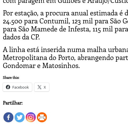
com paragem em Guifões e Araújo/Custió
Por estação, a procura anual estimada é
24.500 para Contumil, 123 mil para São Ge
para São Mamede de Infesta, 115 mil para
dados da CP.
A linha está inserida numa malha urbana
Metropolitana do Porto, abrangendo part
Gondomar e Matosinhos.
Share this:
Facebook
X
Partilhar: