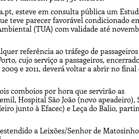
a.pt, esteve em consulta pública um Estud
que teve parecer favorável condicionado e
Ambiental (TUA) com validade até novemb
quer referência ao tráfego de passageiros
Porto, cujo serviço a passageiros, encerrad
2009 e 2011, deverá voltar a abrir no final
ois comboios por hora que servirão as
il, Hospital São João (novo apeadeiro), 
iro junto à Efacec) e Leça do Balio, parti
 estendido a Leixões/Senhor de Matosinho