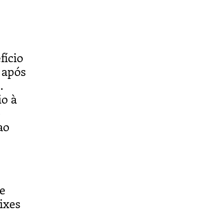
fício
 após
.
io à
o
ao
e
ixes