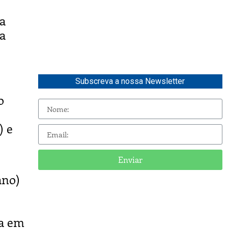
a
da
Subscreva a nossa Newsletter
o
) e
Enviar
ano)
da em