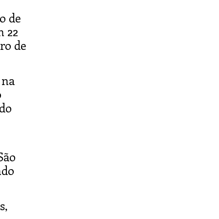
o de
m 22
ro de
 na
o
 do
São
ndo
s,