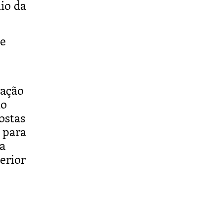
io da
de
tação
lo
ostas
 para
a
erior