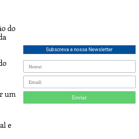
ão do
da
Subscreva a nossa Newsletter
do
or um
Enviar
al e