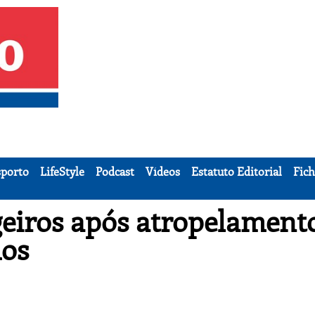
porto
LifeStyle
Podcast
Vídeos
Estatuto Editorial
Fich
geiros após atropelament
hos