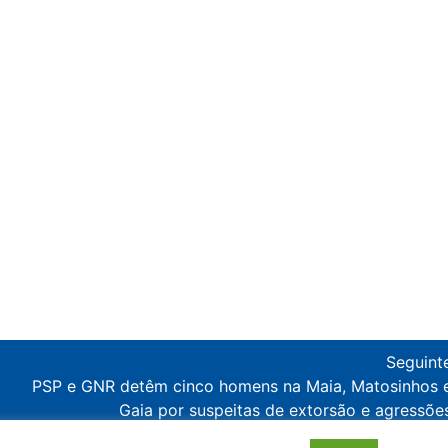
Seguint
PSP e GNR detêm cinco homens na Maia, Matosinhos 
Gaia por suspeitas de extorsão e agressõe