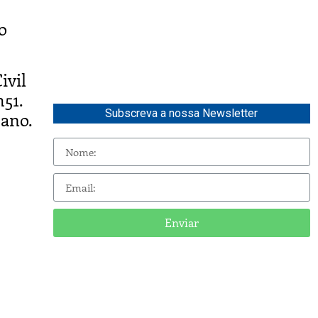
o
ivil
h51.
Subscreva a nossa Newsletter
pano.
Enviar