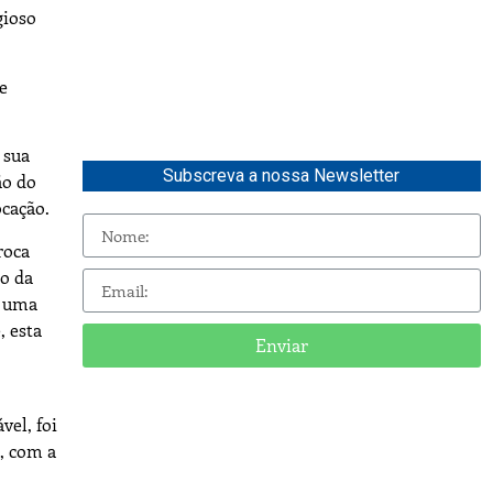
gioso
e
 sua
Subscreva a nossa Newsletter
ão do
ocação.
roca
ão da
a uma
, esta
Enviar
el, foi
, com a