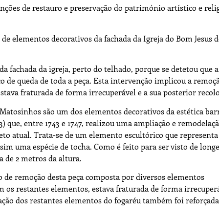
ções de restauro e preservação do património artístico e reli
 de elementos decorativos da fachada da Igreja do Bom Jesus d
da fachada da igreja, perto do telhado, porque se detetou que a
co de queda de toda a peça. Esta intervenção implicou a remoç
stava fraturada de forma irrecuperável e a sua posterior recol
Matosinhos são um dos elementos decorativos da estética bar
33) que, entre 1743 e 1747, realizou uma ampliação e remodelaç
eto atual. Trata-se de um elemento escultórico que represent
im uma espécie de tocha. Como é feito para ser visto de longe
a de 2 metros da altura.
ão de remoção desta peça composta por diversos elementos
os restantes elementos, estava fraturada de forma irrecuperáv
ixação dos restantes elementos do fogaréu também foi reforçada