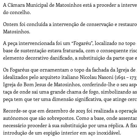
A Câmara Municipal de Matosinhos está a proceder a interven
do concelho.
Ontem foi concluída a intervenção de conservação e restauro
Matosinhos.
A peça intervencionada foi um “Fogaréu”, localizado no topo 
base de sustentação estava fraturada, com o consequente ris
elemento decorativo danificado, a substituição da parte que e
Os Fogaréus que ornamentam o topo da fachada da Igreja de 
idealizados pelo arquiteto italiano Nicolau Nasoni (1691 – 17
Igreja do Bom Jesus de Matosinhos, conferindo-lhe o seu asp
taça de onde sai uma grande chama de fogo, simbolizando ass
peça tem que ter uma dimensão significativa, que atinge cerc
Recorde-se que em dezembro de 2023 foi realizada a operaç
autónomos que são sobrepostos. Como a base, onde assentam 
necessário proceder à sua substituição por uma réplica. A f
introdução de um espigão interior em aço inoxidável.