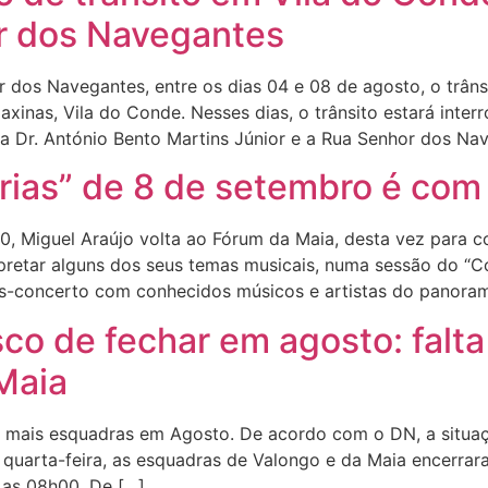
r dos Navegantes
 dos Navegantes, entre os dias 04 e 08 de agosto, o trânsi
inas, Vila do Conde. Nesses dias, o trânsito estará inter
da Dr. António Bento Martins Júnior e a Rua Senhor dos Na
rias” de 8 de setembro é com
0, Miguel Araújo volta ao Fórum da Maia, desta vez para c
erpretar alguns dos seus temas musicais, numa sessão do “
sas-concerto com conhecidos músicos e artistas do panora
co de fechar em agosto: falta 
Maia
 mais esquadras em Agosto. De acordo com o DN, a situaç
, quarta-feira, as esquadras de Valongo e da Maia encerra
e as 08h00. De […]