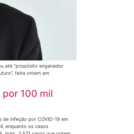
ou até “propósito enganador
turo”, feita ontem em
 por 100 mil
os de infeção por COVID-19 em
94, enquanto os casos
, mais 2.571 casos que ontem.