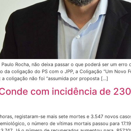
 Paulo Rocha, não deixa passar o que poderá ser um erro 
ão da coligação do PS com o JPP, a Coligação “Um Novo Fu
 a coligação não foi “assumida por proposta […]
 Conde com incidência de 230
horas, registaram-se mais sete mortes e 3.547 novos cas
emiológico, o número de vítimas mortais passou para 17.1
3.747. Já o número de recuperados aumentou para 857.108