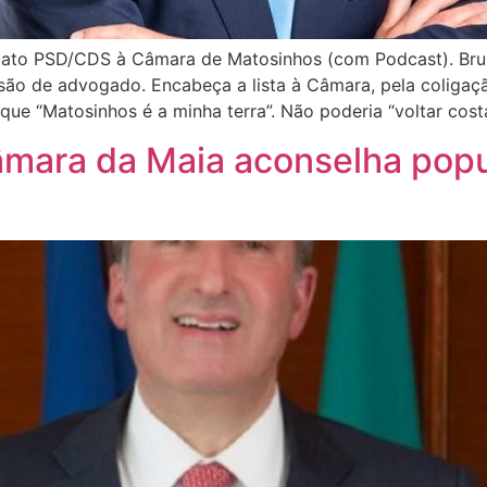
idato PSD/CDS à Câmara de Matosinhos (com Podcast). Brun
ssão de advogado. Encabeça a lista à Câmara, pela coliga
ue “Matosinhos é a minha terra”. Não poderia “voltar costa
âmara da Maia aconselha popu