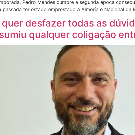
temporada. Pedro Mendes cumpre a segunda época consecu
a passada ter estado emprestado a Almería e Nacional da 
 quer desfazer todas as dúvid
sumiu qualquer coligação ent