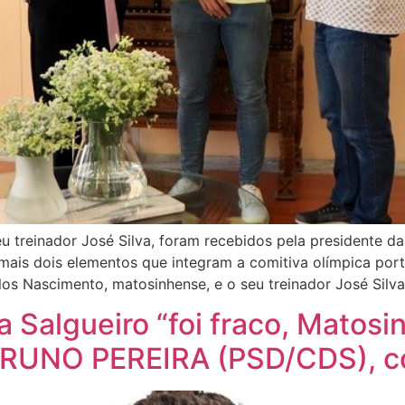
u treinador José Silva, foram recebidos pela presidente d
 mais dois elementos que integram a comitiva olímpica port
rlos Nascimento, matosinhense, e o seu treinador José Silv
 Salgueiro “foi fraco, Matosi
RUNO PEREIRA (PSD/CDS), c