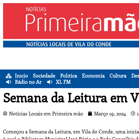
Início
Sociedade
Política
Economia
Cultura
Des
Rádio no Ar
XL FM
Semana da Leitura em V
Notícias Locais em Primeira mão
Março 19, 2024
Começou a Semana da Leitura, em Vila do Conde, uma iniciat
à qual a Biblioteca Municipal José Régio e a Rede Concelhia d