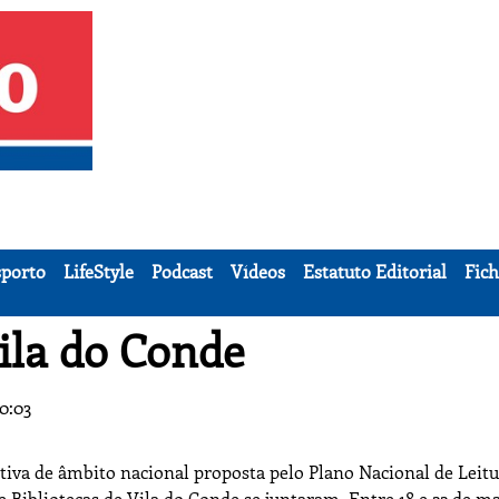
porto
LifeStyle
Podcast
Vídeos
Estatuto Editorial
Fich
ila do Conde
10:03
iva de âmbito nacional proposta pelo Plano Nacional de Leitu
e Bibliotecas de Vila do Conde se juntaram. Entre 18 e 22 de m