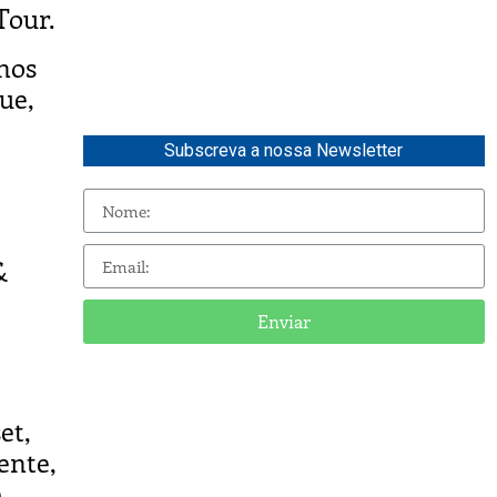
Tour.
nos
ue,
Subscreva a nossa Newsletter
&
Enviar
et,
ente,
e