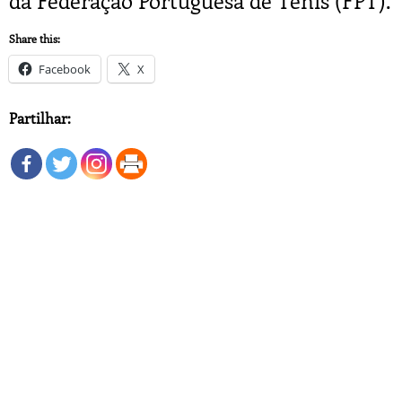
da Federação Portuguesa de Ténis (FPT).
Share this:
Facebook
X
Partilhar: