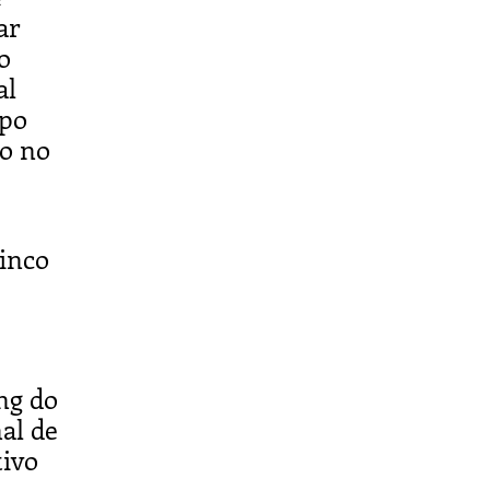
ar
o
al
mpo
do no
cinco
ng do
al de
tivo