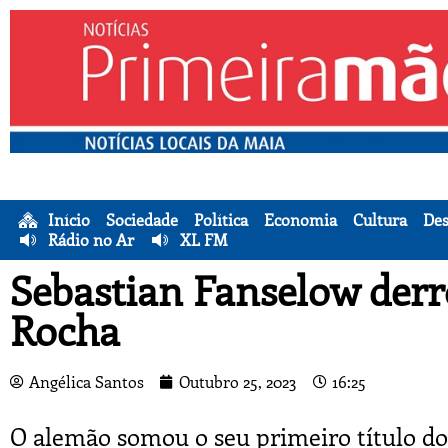
Início
Sociedade
Política
Economia
Cultura
Des
Rádio no Ar
XL FM
Sebastian Fanselow der
Rocha
Angélica Santos
Outubro 25, 2023
16:25
O alemão somou o seu primeiro título do 