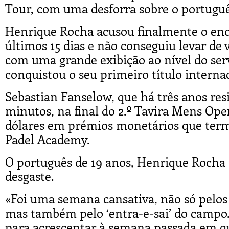
Tour, com uma desforra sobre o portuguê
Henrique Rocha acusou finalmente o eno
últimos 15 dias e não conseguiu levar de
com uma grande exibição ao nível do ser
conquistou o seu primeiro título interna
Sebastian Fanselow, que há três anos re
minutos, na final do 2.º Tavira Mens Open
dólares em prémios monetários que term
Padel Academy.
O português de 19 anos, Henrique Rocha é
desgaste.
«Foi uma semana cansativa, não só pelos e
mas também pelo ‘entra-e-sai’ do campo. 
para acrescentar à semana passada em qu