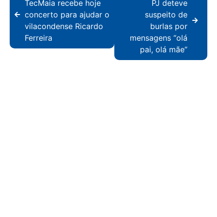
TecMaia recebe hoje
PJ deteve
concerto para ajudar o
suspeito de
vilacondense Ricardo
burlas por
Ferreira
mensagens “olá
pai, olá mãe”