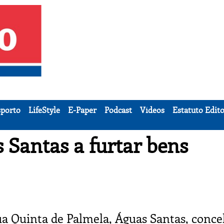
porto
LifeStyle
E-Paper
Podcast
Vídeos
Estatuto Edito
Santas a furtar bens
 rua Quinta de Palmela, Águas Santas, conc