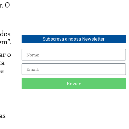
. O
ados
Subscreva a nossa Newsletter
em”.
ar o
ta
de
Enviar
as