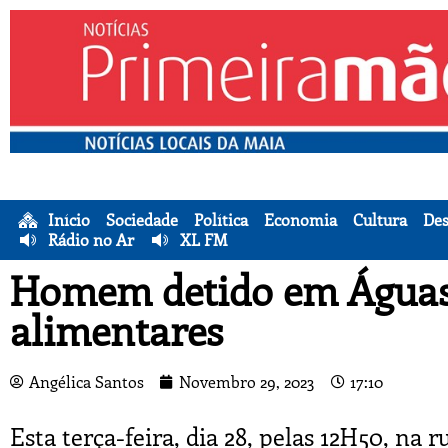
Início
Sociedade
Política
Economia
Cultura
Des
Rádio no Ar
XL FM
Homem detido em Águas 
alimentares
Angélica Santos
Novembro 29, 2023
17:10
Esta terça-feira, dia 28, pelas 12H50, na