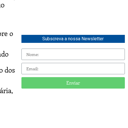
50
bre o
Subscreva a nossa Newsletter
ndo
o dos
Enviar
ária,