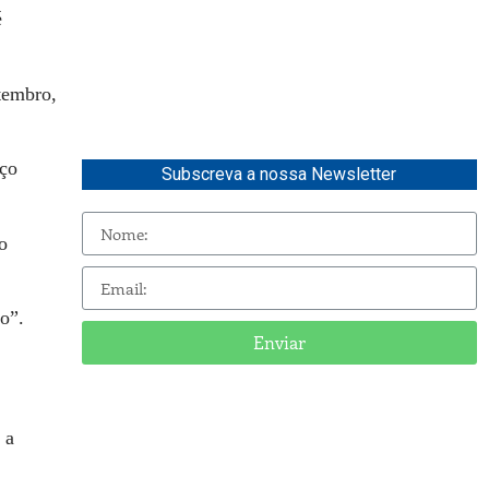
é
tembro,
rço
Subscreva a nossa Newsletter
o
o”.
Enviar
 a