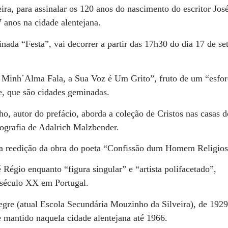
eira, para assinalar os 120 anos do nascimento do escritor Jos
 anos na cidade alentejana.
nada “Festa”, vai decorrer a partir das 17h30 do dia 17 de se
 Minh´Alma Fala, a Sua Voz é Um Grito”, fruto de um “esfo
e, que são cidades geminadas.
ho, autor do prefácio, aborda a coleção de Cristos nas casas d
tografia de Adalrich Malzbender.
 a reedição da obra do poeta “Confissão dum Homem Religios
Régio enquanto “figura singular” e “artista polifacetado”,
 século XX em Portugal.
legre (atual Escola Secundária Mouzinho da Silveira), de 1929
 mantido naquela cidade alentejana até 1966.