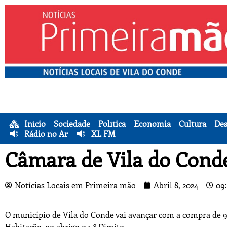
Início
Sociedade
Política
Economia
Cultura
Des
Rádio no Ar
XL FM
Câmara de Vila do Conde
Notícias Locais em Primeira mão
Abril 8, 2024
09
O município de Vila do Conde vai avançar com a compra de 9
Habitação, ao abrigo o 1.º Direito.