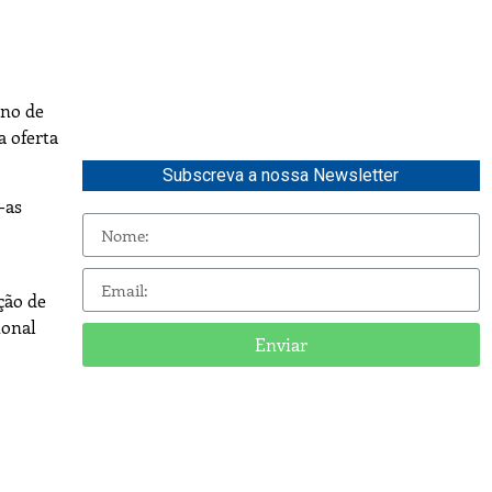
ano de
a oferta
Subscreva a nossa Newsletter
-as
ção de
ional
Enviar