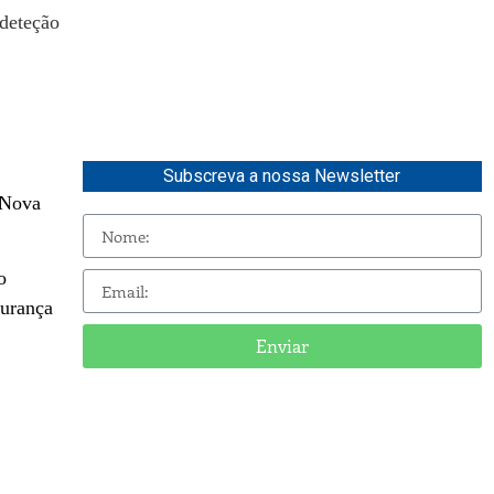
 deteção
Subscreva a nossa Newsletter
 Nova
o
gurança
Enviar