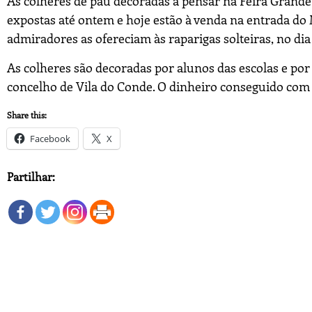
As colheres de pau decoradas a pensar na Feira Grande
expostas até ontem e hoje estão à venda na entrada d
admiradores as ofereciam às raparigas solteiras, no di
As colheres são decoradas por alunos das escolas e por u
concelho de Vila do Conde. O dinheiro conseguido com a
Share this:
Facebook
X
Partilhar: