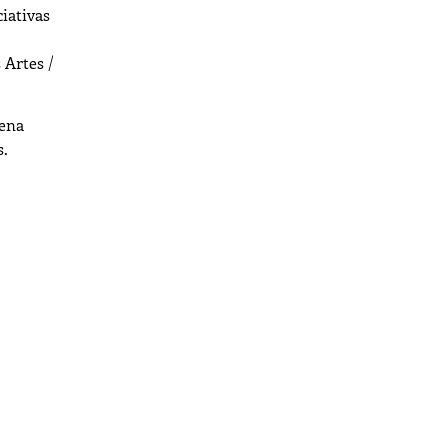
iativas
 Artes /
cena
s.