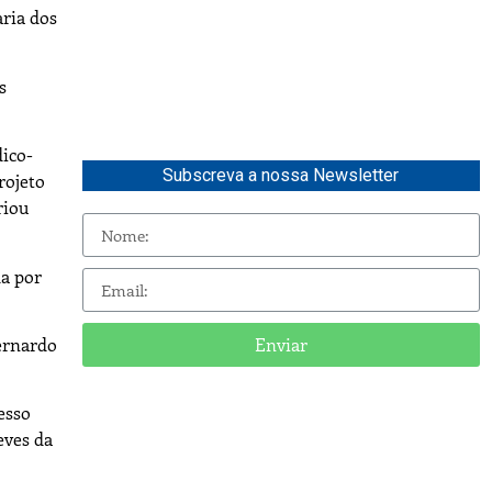
ria dos
s
dico-
Subscreva a nossa Newsletter
rojeto
riou
da por
Bernardo
Enviar
esso
eves da