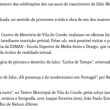
amento das celebrações dos 120 anos do nascimento de Júlio Ma
ficada, no sentido de promover a vida e obra de um dos maiore
 Centro de Memória de Vila do Conde, realizam-se oficinas lú
 (mediante inscrição prévia). Pelas 11h, será possível visitar o p
dia da ESMAD – Escola Superior de Média Artes e Design, que c
de óculos de realidade virtual.
gica de pintura e desenho de Julio, “Linha de Tempo”, orienta
rno de Julio, d’A presença e do modernismo em Portugal”, por 
noite”, no Teatro Municipal de Vila do Conde, pelas 21h30 (ac
, música e fotografia, com Isaque Ferreira (voz), João Paulo Est
fico de Nelson d’Aires.