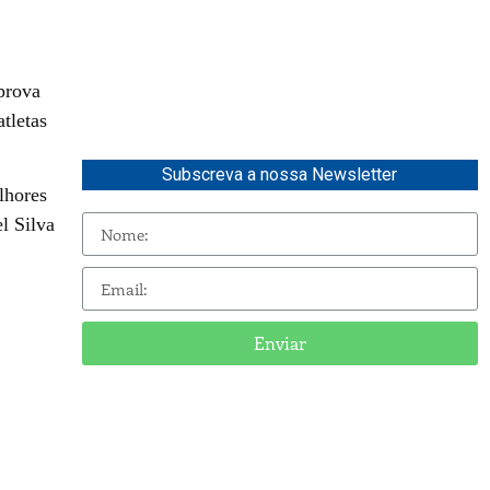
prova
tletas
Subscreva a nossa Newsletter
lhores
l Silva
Enviar