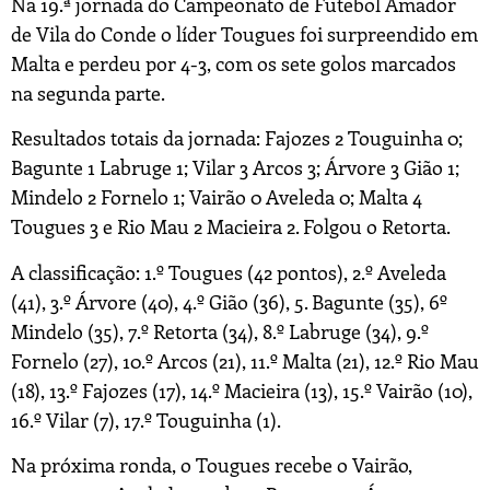
Na 19.ª jornada do Campeonato de Futebol Amador
de Vila do Conde o líder Tougues foi surpreendido em
Malta e perdeu por 4-3, com os sete golos marcados
na segunda parte.
Resultados totais da jornada: Fajozes 2 Touguinha 0;
Bagunte 1 Labruge 1; Vilar 3 Arcos 3; Árvore 3 Gião 1;
Mindelo 2 Fornelo 1; Vairão 0 Aveleda 0; Malta 4
Tougues 3 e Rio Mau 2 Macieira 2. Folgou o Retorta.
A classificação: 1.º Tougues (42 pontos), 2.º Aveleda
(41), 3.º Árvore (40), 4.º Gião (36), 5. Bagunte (35), 6º
Mindelo (35), 7.º Retorta (34), 8.º Labruge (34), 9.º
Fornelo (27), 10.º Arcos (21), 11.º Malta (21), 12.º Rio Mau
(18), 13.º Fajozes (17), 14.º Macieira (13), 15.º Vairão (10),
16.º Vilar (7), 17.º Touguinha (1).
Na próxima ronda, o Tougues recebe o Vairão,