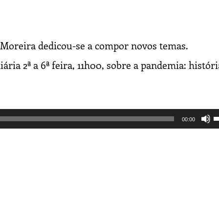
 Moreira dedicou-se a compor novos temas.
ria 2ª a 6ª feira, 11h00, sobre a pandemia: históri
U
00:00
a
s
c
p
a
o
d
o