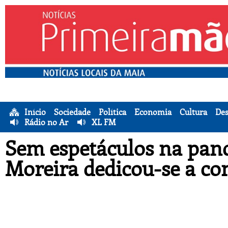
Início
Sociedade
Política
Economia
Cultura
Des
Rádio no Ar
XL FM
Sem espetáculos na pand
Moreira dedicou-se a c