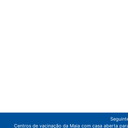
v
Seguint
Centros de vacinação da Maia com casa aberta par