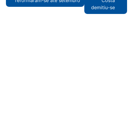
reformaram-se até setembro
Costa
demitiu-se