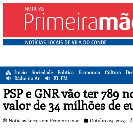
Início
Sociedade
Política
Economia
Cultura
Des
Rádio no Ar
XL FM
PSP e GNR vão ter 789 no
valor de 34 milhões de e
Notícias Locais em Primeira mão
Outubro 24, 2023