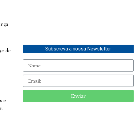
ança
Subscreva a nossa Newsletter
30 de
Enviar
s e
s.