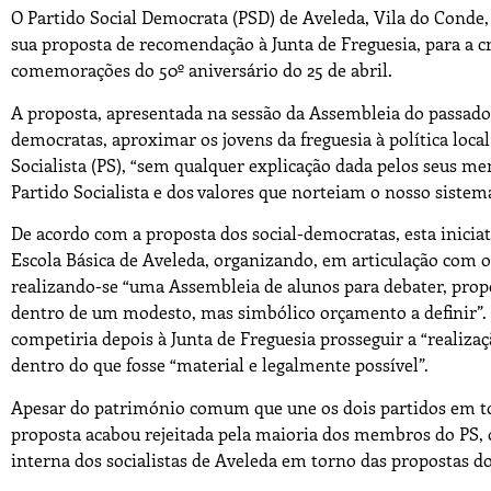
O Partido Social Democrata (PSD) de Aveleda, Vila do Conde,
sua proposta de recomendação à Junta de Freguesia, para a c
comemorações do 50º aniversário do 25 de abril.
A proposta, apresentada na sessão da Assembleia do passado 
democratas, aproximar os jovens da freguesia à política loc
Socialista (PS), “sem qualquer explicação dada pelos seus me
Partido Socialista e dos valores que norteiam o nosso sistema
De acordo com a proposta dos social-democratas, esta inicia
Escola Básica de Aveleda, organizando, em articulação com o 
realizando-se “uma Assembleia de alunos para debater, prop
dentro de um modesto, mas simbólico orçamento a definir”. “
competiria depois à Junta de Freguesia prosseguir a “realiza
dentro do que fosse “material e legalmente possível”.
Apesar do património comum que une os dois partidos em torn
proposta acabou rejeitada pela maioria dos membros do PS, o
interna dos socialistas de Aveleda em torno das propostas do