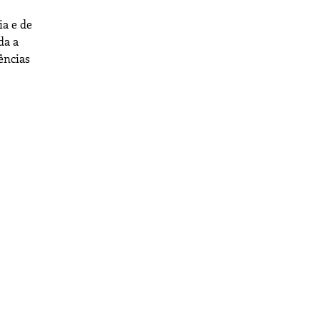
ia e de
da a
ências