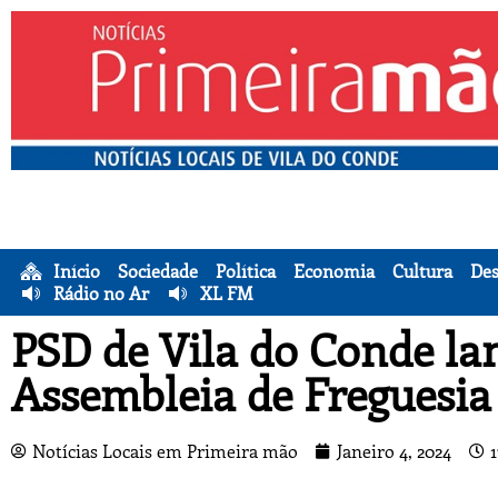
Início
Sociedade
Política
Economia
Cultura
Des
Rádio no Ar
XL FM
PSD de Vila do Conde l
Assembleia de Freguesia
Notícias Locais em Primeira mão
Janeiro 4, 2024
1