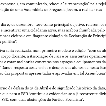
 expressou, em comunicado, “choque” e “reprovação” pela reje
riação de uma Assembleia de Freguesia Jovem, a realizar nas
dia 27 de dezembro, teve como principal objetivo, referem os 
al e incentivar uma cidadania ativa, mas acabou chumbada pelo
mbros eleitos e em flagrante violação da Declaração de Princíp
 político”.
tiva seria realizada, num primeiro modelo e edição, “com os a
corpo docente, a Associação de Pais e os assistentes operacion
or e votar melhorias concretas nos espaços e equipamentos da 
Dando resposta aos anseios e desejos dos alunos da nossa Esc
ção das propostas apresentadas e aprovadas em tal Assembleia”
o da defesa do 25 de Abril e do significado histórico da data,
 que para o PSD “continua a evidenciar-se a já recorrente divi
 PSD, com duas abstenções do Partido Socialista”.