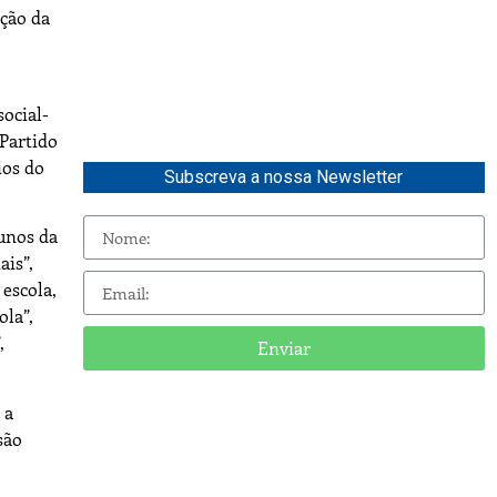
ição da
social-
 Partido
ios do
Subscreva a nossa Newsletter
lunos da
ais”,
escola,
ola”,
,
Enviar
 a
são