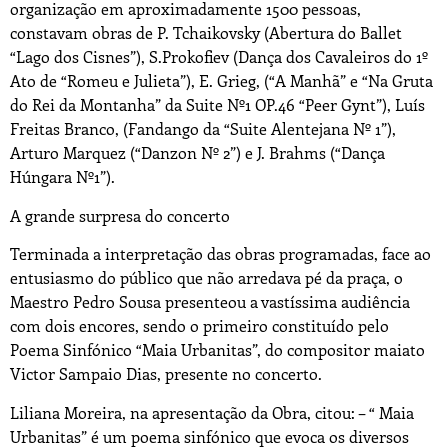
organização em aproximadamente 1500 pessoas,
constavam obras de P. Tchaikovsky (Abertura do Ballet
“Lago dos Cisnes”), S.Prokofiev (Dança dos Cavaleiros do 1º
Ato de “Romeu e Julieta”), E. Grieg, (“A Manhã” e “Na Gruta
do Rei da Montanha” da Suite Nº1 OP.46 “Peer Gynt”), Luís
Freitas Branco, (Fandango da “Suite Alentejana Nº 1”),
Arturo Marquez (“Danzon Nº 2”) e J. Brahms (“Dança
Húngara Nº1”).
A grande surpresa do concerto
Terminada a interpretação das obras programadas, face ao
entusiasmo do público que não arredava pé da praça, o
Maestro Pedro Sousa presenteou a vastíssima audiência
com dois encores, sendo o primeiro constituído pelo
Poema Sinfónico “Maia Urbanitas”, do compositor maiato
Victor Sampaio Dias, presente no concerto.
Liliana Moreira, na apresentação da Obra, citou: – “ Maia
Urbanitas” é um poema sinfónico que evoca os diversos