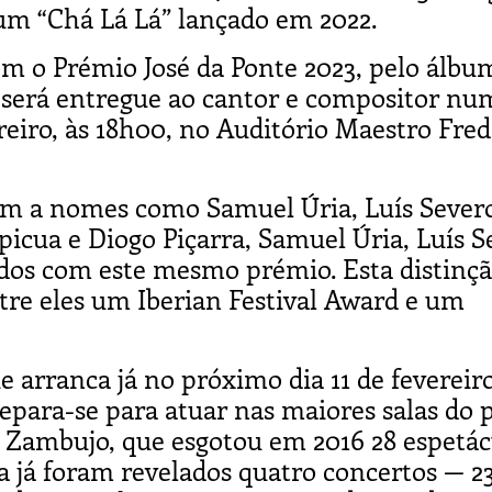
bum “Chá Lá Lá” lançado em 2022.
om o Prémio José da Ponte 2023, pelo álbu
o será entregue ao cantor e compositor nu
reiro, às 18h00, no Auditório Maestro Fred
sim a nomes como Samuel Úria, Luís Severo
picua e Diogo Piçarra, Samuel Úria, Luís S
ados com este mesmo prémio. Esta distinç
tre eles um Iberian Festival Award e um
e arranca já no próximo dia 11 de feverei
epara-se para atuar nas maiores salas do p
Zambujo, que esgotou em 2016 28 espetác
ta já foram revelados quatro concertos — 2