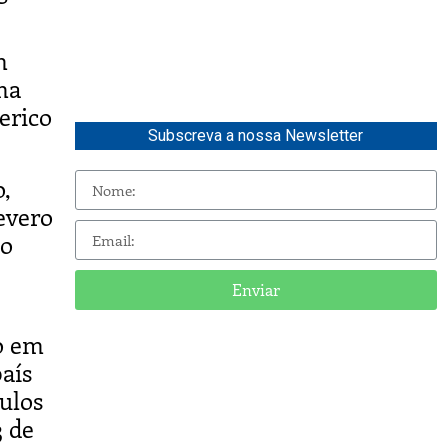
m
ma
erico
Subscreva a nossa Newsletter
,
evero
ão
Enviar
ro em
aís
ulos
3 de