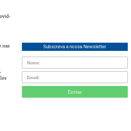
ovid-
e nas
Subscreva a nossa Newsletter
,
los
Enviar