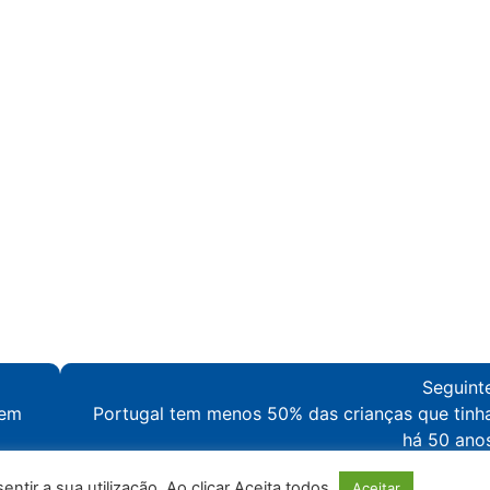
Seguint
 em
Portugal tem menos 50% das crianças que tinh
há 50 ano
tir a sua utilização. Ao clicar Aceita todos.
Aceitar