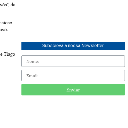
vós”, da
ansioso
avô.
Subscreva a nossa Newsletter
s
de Tiago
Enviar