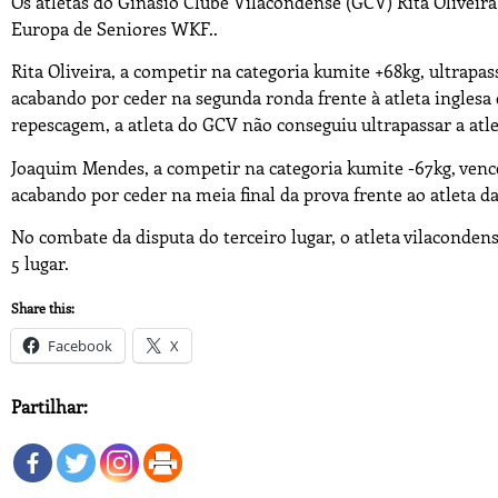
Os atletas do Ginásio Clube Vilacondense (GCV) Rita Olivei
Europa de Seniores WKF..
Rita Oliveira, a competir na categoria kumite +68kg, ultrapas
acabando por ceder na segunda ronda frente à atleta inglesa 
repescagem, a atleta do GCV não conseguiu ultrapassar a atle
Joaquim Mendes, a competir na categoria kumite -67kg, venc
acabando por ceder na meia final da prova frente ao atleta d
No combate da disputa do terceiro lugar, o atleta vilaconde
5 lugar.
Share this:
Facebook
X
Partilhar: