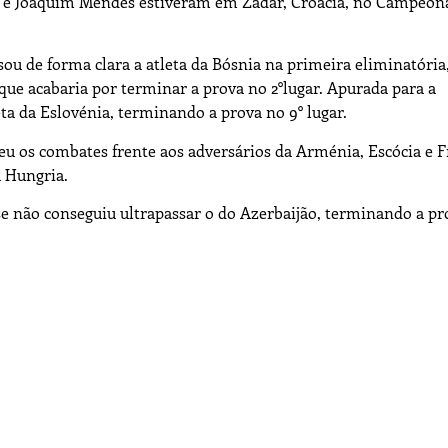
ra e Joaquim Mendes estiveram em Zadar, Croácia, no Campeon
sou de forma clara a atleta da Bósnia na primeira eliminatória
que acabaria por terminar a prova no 2°lugar. Apurada para a
ta da Eslovénia, terminando a prova no 9° lugar.
eu os combates frente aos adversários da Arménia, Escócia e F
a Hungria.
nse não conseguiu ultrapassar o do Azerbaijão, terminando a p