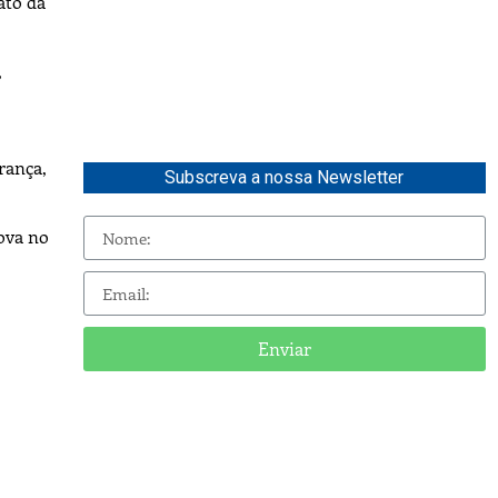
ato da
,
rança,
Subscreva a nossa Newsletter
rova no
Enviar