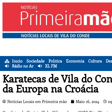
Início
Sociedade
Política
Economia
Cultura
Des
Rádio no Ar
XL FM
Karatecas de Vila do C
da Europa na Croácia
Notícias Locais em Primeira mão
Maio 16, 2024
09