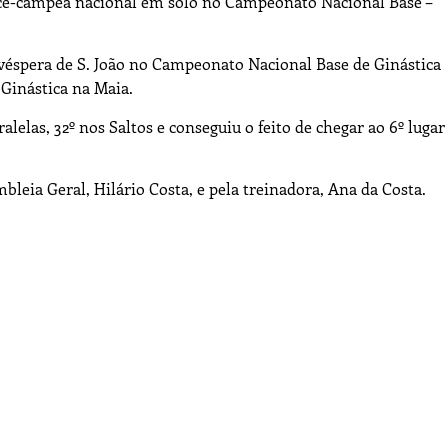
 vice-campeã nacional em solo no Campeonato Nacional Base –
 véspera de S. João no Campeonato Nacional Base de Ginástica
Ginástica na Maia.
ralelas, 32º nos Saltos e conseguiu o feito de chegar ao 6º lugar
leia Geral, Hilário Costa, e pela treinadora, Ana da Costa.