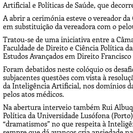
Artificial e Políticas de Saúde, que decor
A abrir a cerimónia esteve o vereador d
em substituição da vereadora com o pelo
Tratou-se de uma iniciativa entre a Câm
Faculdade de Direito e Ciência Política d
Estudos Avançados em Direito Francisco
Foram debatidos neste colóquio os desafios
subjacentes questões com vista à resolu
da Inteligência Artificial, nos domínios
pelos atos médicos.
Na abertura interveio também Rui Albuqu
Política da Universidade Lusófona (Porto
“dramatismos” no que respeita à Inteligên
sempre que dá avanços cria ansiedade n