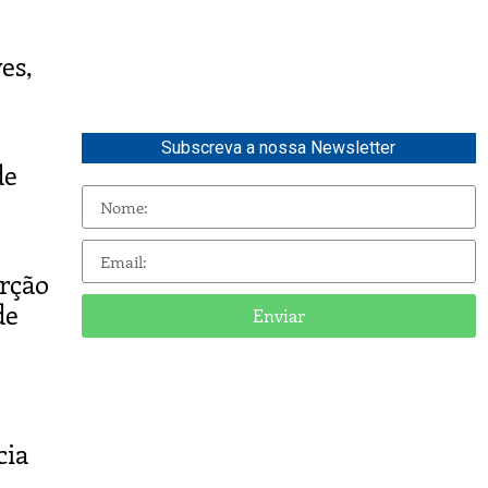
es,
Subscreva a nossa Newsletter
de
erção
de
Enviar
cia