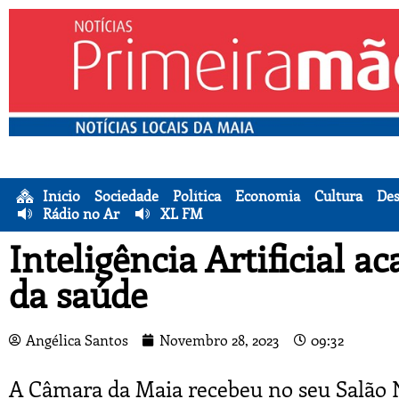
Início
Sociedade
Política
Economia
Cultura
Des
Rádio no Ar
XL FM
Inteligência Artificial ac
da saúde
Angélica Santos
Novembro 28, 2023
09:32
A Câmara da Maia recebeu no seu Salão N