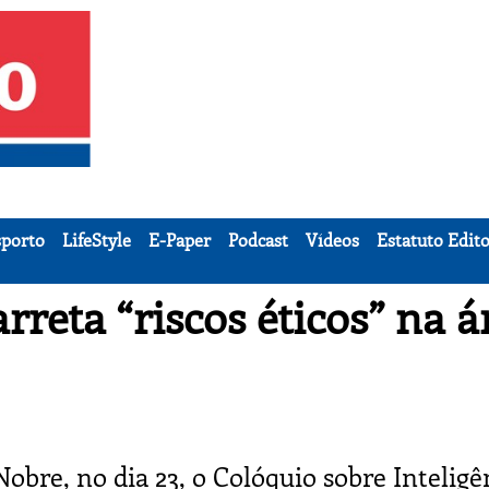
porto
LifeStyle
E-Paper
Podcast
Vídeos
Estatuto Edito
arreta “riscos éticos” na á
obre, no dia 23,
o Colóquio sobre Inteligê