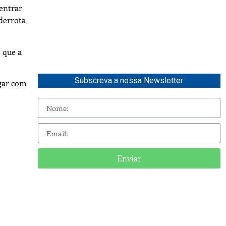
entrar
derrota
 que a
Subscreva a nossa Newsletter
ugar com
Enviar