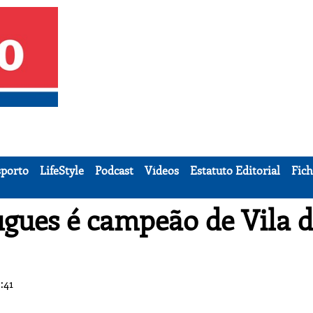
porto
LifeStyle
Podcast
Vídeos
Estatuto Editorial
Fich
gues é campeão de Vila 
:41