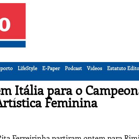
porto
LifeStyle
E-Paper
Podcast
Vídeos
Estatuto Edito
em Itália para o Campeon
Artística Feminina
 Rita Ferreirinha partiram ontem para Rimi