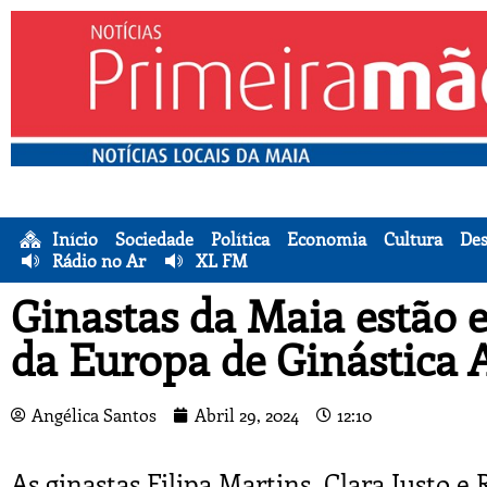
Início
Sociedade
Política
Economia
Cultura
Des
Rádio no Ar
XL FM
Ginastas da Maia estão 
da Europa de Ginástica 
Angélica Santos
Abril 29, 2024
12:10
As ginastas Filipa Martins, Clara Justo e