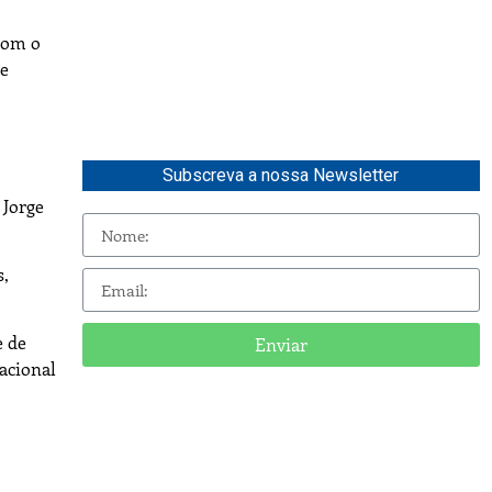
com o
ue
Subscreva a nossa Newsletter
 Jorge
s,
e de
Enviar
nacional