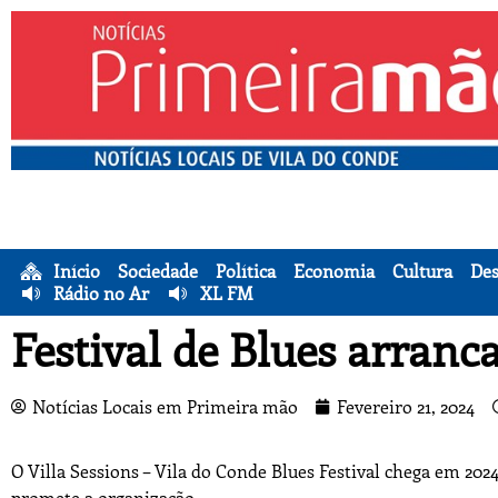
Início
Sociedade
Política
Economia
Cultura
Des
Rádio no Ar
XL FM
Festival de Blues arran
Notícias Locais em Primeira mão
Fevereiro 21, 2024
O Villa Sessions – Vila do Conde Blues Festival chega em 202
promete a organização.