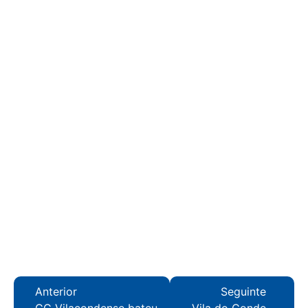
Anterior
Seguinte
GC Vilacondense bateu
Vila do Conde