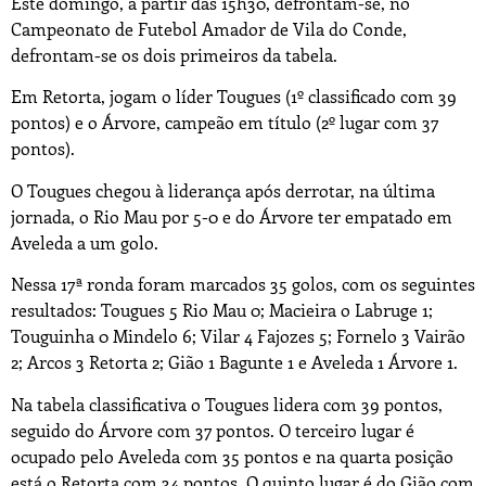
Este domingo, a partir das 15h30, defrontam-se, no
Campeonato de Futebol Amador de Vila do Conde,
defrontam-se os dois primeiros da tabela.
Em Retorta, jogam o líder Tougues (1º classificado com 39
pontos) e o Árvore, campeão em título (2º lugar com 37
pontos).
O Tougues chegou à liderança após derrotar, na última
jornada, o Rio Mau por 5-0 e do Árvore ter empatado em
Aveleda a um golo.
Nessa 17ª ronda foram marcados 35 golos, com os seguintes
resultados: Tougues 5 Rio Mau 0; Macieira o Labruge 1;
Touguinha 0 Mindelo 6; Vilar 4 Fajozes 5; Fornelo 3 Vairão
2; Arcos 3 Retorta 2; Gião 1 Bagunte 1 e Aveleda 1 Árvore 1.
Na tabela classificativa o Tougues lidera com 39 pontos,
seguido do Árvore com 37 pontos. O terceiro lugar é
ocupado pelo Aveleda com 35 pontos e na quarta posição
está o Retorta com 34 pontos. O quinto lugar é do Gião com