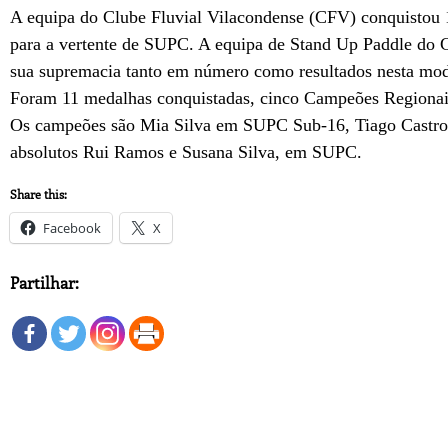
A equipa do Clube Fluvial Vilacondense (CFV) conquistou 
para a vertente de SUPC. A equipa de Stand
Up
Paddle
do C
sua supremacia tanto em número como resultados nesta mod
Foram 11 medalhas conquistadas,
cinco
C
ampeões Regionai
Os
campeões
são Mia S
ilva em SUPC S
ub-1
6, Tiago Cast
absolutos Rui Ramos e Susana Silva, em SUPC.
Share this:
Facebook
X
Partilhar: