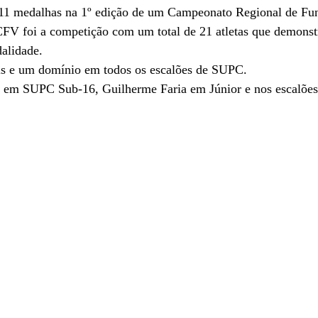
11 medalhas na
1º edição de um Campeonato Regional de Fu
FV foi a competição com um total de 21 atletas que demonst
alidade.
s e um domínio em todos os escalões de SUPC.
ro em SUPC S
ub-
16, Guilherme Faria em
J
únior e nos escalões