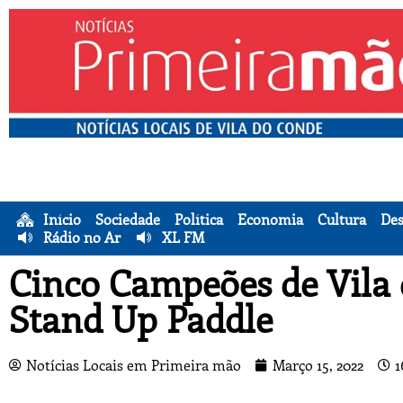
Início
Sociedade
Política
Economia
Cultura
Des
Rádio no Ar
XL FM
Cinco Campeões de Vila
Stand Up Paddle
Notícias Locais em Primeira mão
Março 15, 2022
1