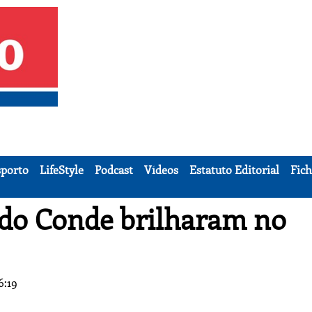
porto
LifeStyle
Podcast
Vídeos
Estatuto Editorial
Fich
 do Conde brilharam no
6:19