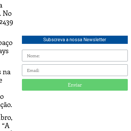
a
. No
 2439
Subscreva a nossa Newsletter
spaço
ays
s na
e
Enviar
 o
ção.
bro,
 “A