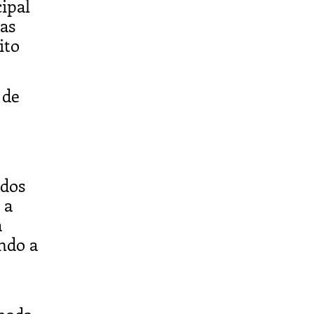
ipal
as
ito
 de
ados
 a
a
ndo a