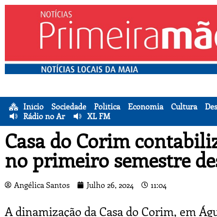
Início
Sociedade
Política
Economia
Cultura
Des
Rádio no Ar
XL FM
Casa do Corim contabiliz
no primeiro semestre de
Angélica Santos
Julho 26, 2024
11:04
A dinamização da Casa do Corim, em Água