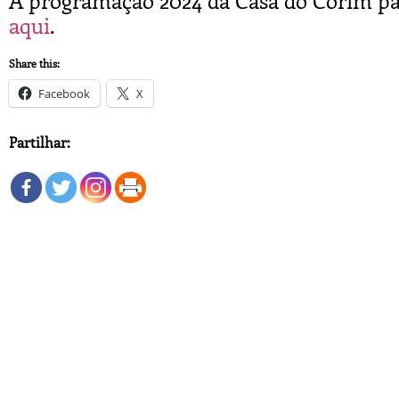
A programação 2024 da Casa do Corim p
aqui
.
Share this:
Facebook
X
Partilhar: