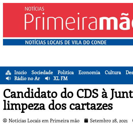
Início
Sociedade
Política
Economia
Cultura
Des
Rádio no Ar
XL FM
Candidato do CDS à Junt
limpeza dos cartazes
Notícias Locais em Primeira mão
Setembro 28, 2021