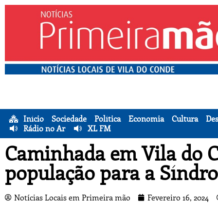
Início
Sociedade
Política
Economia
Cultura
Des
Rádio no Ar
XL FM
Caminhada em Vila do C
população para a Sínd
Notícias Locais em Primeira mão
Fevereiro 16, 2024