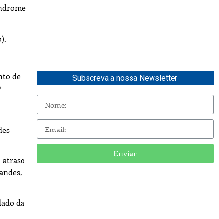
índrome
).
nto de
Subscreva a nossa Newsletter
O
des
Enviar
 atraso
randes,
dado da