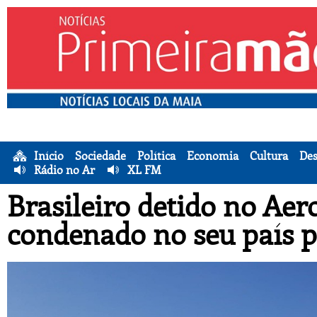
Início
Sociedade
Política
Economia
Cultura
Des
Rádio no Ar
XL FM
Brasileiro detido no Aer
condenado no seu país 