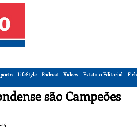
porto
LifeStyle
Podcast
Vídeos
Estatuto Editorial
Fich
condense são Campeões
:44